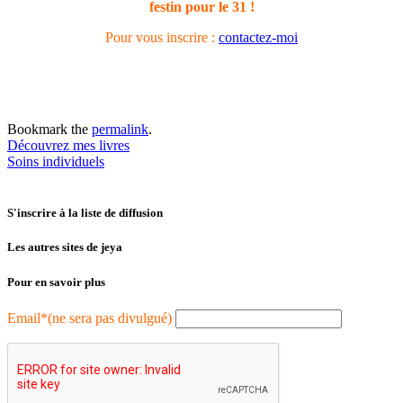
festin pour le 31 !
Pour vous inscrire :
contactez-moi
Bookmark the
permalink
.
Post
Découvrez mes livres
Soins individuels
navigation
S'inscrire à la liste de diffusion
Les autres sites de jeya
Pour en savoir plus
Email*(ne sera pas divulgué)