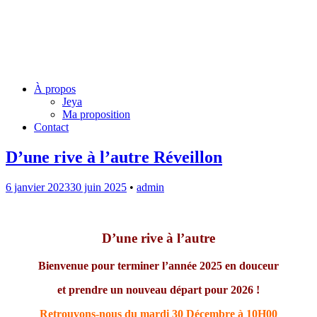
Jeya Juillard – Une voie
originelle
Menu
Skip
À propos
to
Jeya
content
Ma proposition
Contact
D’une rive à l’autre Réveillon
6 janvier 2023
30 juin 2025
•
admin
D’une rive à l’autre
Bienvenue pour terminer l’année 2025 en douceur
et prendre un nouveau départ pour 2026 !
Retrouvons-nous du mardi 30 Décembre
à 10H00