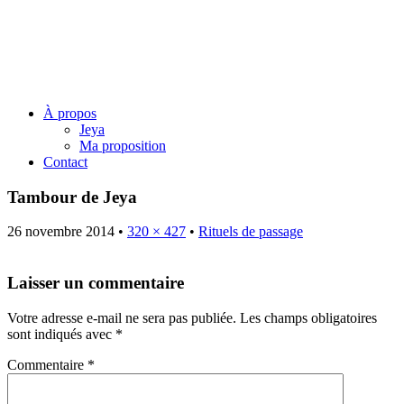
Jeya Juillard – Une voie
originelle
Menu
Skip
À propos
to
Jeya
content
Ma proposition
Contact
Tambour de Jeya
26 novembre 2014
•
320 × 427
•
Rituels de passage
Laisser un commentaire
Votre adresse e-mail ne sera pas publiée.
Les champs obligatoires
sont indiqués avec
*
Commentaire
*