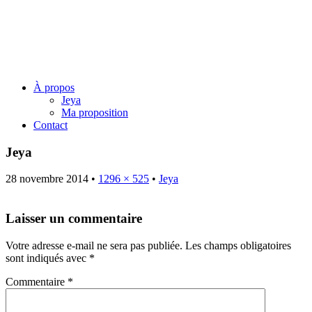
Jeya Juillard – Une voie
originelle
Menu
Skip
À propos
to
Jeya
content
Ma proposition
Contact
Jeya
28 novembre 2014
•
1296 × 525
•
Jeya
Laisser un commentaire
Votre adresse e-mail ne sera pas publiée.
Les champs obligatoires
sont indiqués avec
*
Commentaire
*