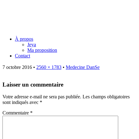
Jeya Juillard – Une voie
originelle
Menu
Skip
À propos
to
Jeya
content
Ma proposition
Contact
7 octobre 2016
•
2560 × 1783
•
Medecine DanSe
Laisser un commentaire
Votre adresse e-mail ne sera pas publiée.
Les champs obligatoires
sont indiqués avec
*
Commentaire
*