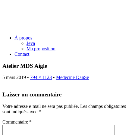
Jeya Juillard – Une voie
originelle
Menu
Skip
À propos
to
Jeya
content
Ma proposition
Contact
Atelier MDS Aigle
5 mars 2019
•
794 × 1123
•
Medecine DanSe
Laisser un commentaire
Votre adresse e-mail ne sera pas publiée.
Les champs obligatoires
sont indiqués avec
*
Commentaire
*