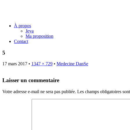
Jeya Juillard – Une voie originel
Menu
Skip
À propos
to
Jeya
content
Ma proposition
Contact
5
17 mars 2017
•
1347 × 729
•
Medecine DanSe
Laisser un commentaire
Votre adresse e-mail ne sera pas publiée.
Les champs obligatoires son