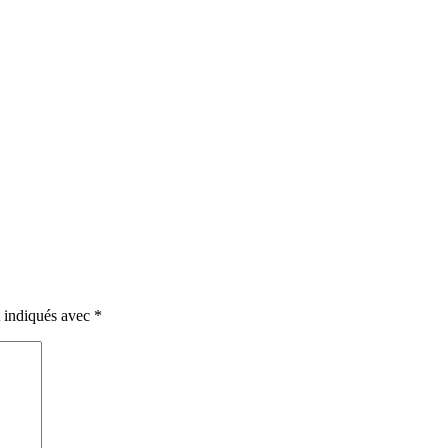
le
t indiqués avec
*