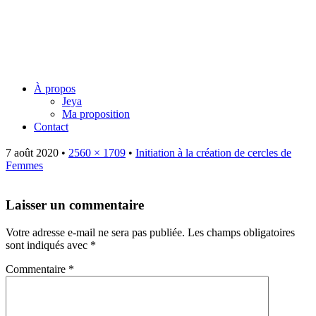
Jeya Juillard – Une voie
originelle
Menu
Skip
À propos
to
Jeya
content
Ma proposition
Contact
7 août 2020
•
2560 × 1709
•
Initiation à la création de cercles de
Femmes
Laisser un commentaire
Votre adresse e-mail ne sera pas publiée.
Les champs obligatoires
sont indiqués avec
*
Commentaire
*