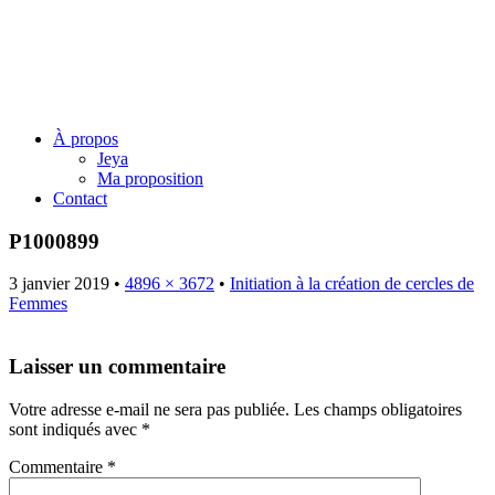
Jeya Juillard – Une voie
originelle
Menu
Skip
À propos
to
Jeya
content
Ma proposition
Contact
P1000899
3 janvier 2019
•
4896 × 3672
•
Initiation à la création de cercles de
Femmes
Laisser un commentaire
Votre adresse e-mail ne sera pas publiée.
Les champs obligatoires
sont indiqués avec
*
Commentaire
*