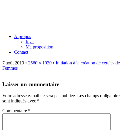
Jeya Juillard – Une voie
originelle
Menu
Skip
À propos
to
Jeya
content
Ma proposition
Contact
7 août 2019
•
2560 × 1920
•
Initiation à la création de cercles de
Femmes
Laisser un commentaire
Votre adresse e-mail ne sera pas publiée.
Les champs obligatoires
sont indiqués avec
*
Commentaire
*