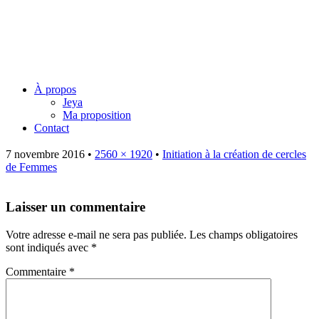
Jeya Juillard – Une voie
originelle
Menu
Skip
À propos
to
Jeya
content
Ma proposition
Contact
7 novembre 2016
•
2560 × 1920
•
Initiation à la création de cercles
de Femmes
Laisser un commentaire
Votre adresse e-mail ne sera pas publiée.
Les champs obligatoires
sont indiqués avec
*
Commentaire
*