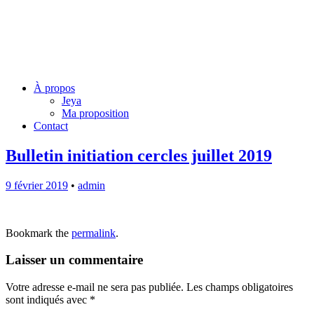
Jeya Juillard – Une voie
originelle
Menu
Skip
À propos
to
Jeya
content
Ma proposition
Contact
Bulletin initiation cercles juillet 2019
9 février 2019
•
admin
Bookmark the
permalink
.
Laisser un commentaire
Votre adresse e-mail ne sera pas publiée.
Les champs obligatoires
sont indiqués avec
*