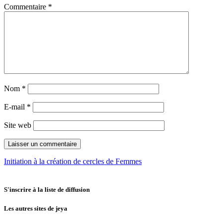
Commentaire
*
Nom
*
E-mail
*
Site web
Post
Initiation à la création de cercles de Femmes
navigation
S'inscrire à la liste de diffusion
Les autres sites de jeya