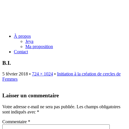
Jeya Juillard – Une voie
originelle
Menu
Skip
À propos
to
Jeya
content
Ma proposition
Contact
B.I.
5 février 2018
•
724 × 1024
•
Initiation à la création de cercles de
Femmes
Laisser un commentaire
Votre adresse e-mail ne sera pas publiée.
Les champs obligatoires
sont indiqués avec
*
Commentaire
*