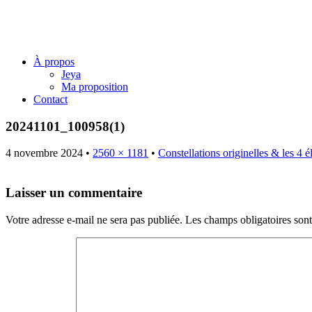
Jeya Juillard – Une voie originel
Menu
Skip
À propos
to
Jeya
content
Ma proposition
Contact
20241101_100958(1)
4 novembre 2024
•
2560 × 1181
•
Constellations originelles & les 4 
Laisser un commentaire
Votre adresse e-mail ne sera pas publiée.
Les champs obligatoires son