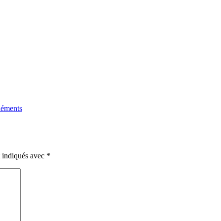
le
éléments
t indiqués avec
*