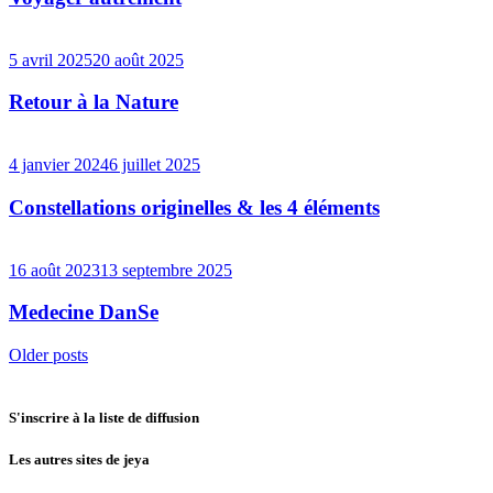
5 avril 2025
20 août 2025
Retour à la Nature
4 janvier 2024
6 juillet 2025
Constellations originelles & les 4 éléments
16 août 2023
13 septembre 2025
Medecine DanSe
Posts
Older posts
navigation
S'inscrire à la liste de diffusion
Les autres sites de jeya