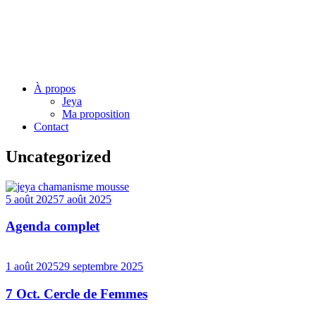
Jeya Juillard – Une voie
originelle
Menu
Skip
À propos
to
Jeya
content
Ma proposition
Contact
Jeya
Uncategorized
Juillard
–
Une
5 août 2025
7 août 2025
voie
originelle
Agenda complet
1 août 2025
29 septembre 2025
7 Oct. Cercle de Femmes