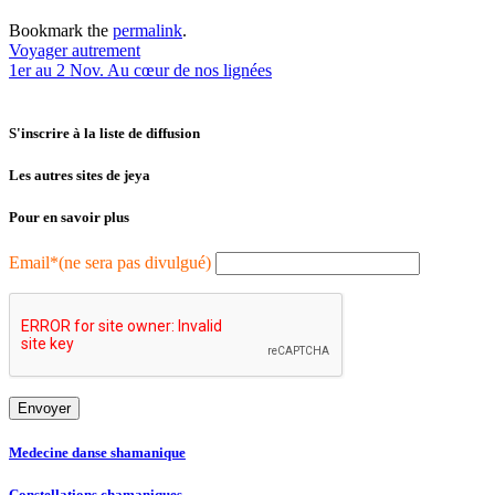
Bookmark the
permalink
.
Post
Voyager autrement
1er au 2 Nov. Au cœur de nos lignées
navigation
S'inscrire à la liste de diffusion
Les autres sites de jeya
Pour en savoir plus
Email*(ne sera pas divulgué)
Medecine danse shamanique
Constellations chamaniques