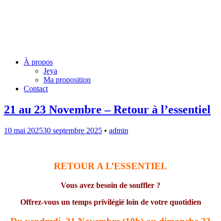
Jeya Juillard – Une voie
originelle
Menu
Skip
À propos
to
Jeya
content
Ma proposition
Contact
21 au 23 Novembre – Retour à l’essentiel
10 mai 2025
30 septembre 2025
•
admin
RETOUR A L’ESSENTIEL
Vous avez besoin de souffler ?
Offrez-vous un temps privilégié loin de votre quotidien