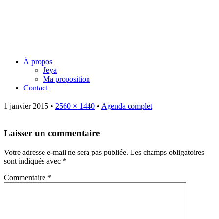
Jeya Juillard – Une voie
originelle
Menu
Skip
À propos
to
Jeya
content
Ma proposition
Contact
1 janvier 2015
•
2560 × 1440
•
Agenda complet
Laisser un commentaire
Votre adresse e-mail ne sera pas publiée.
Les champs obligatoires
sont indiqués avec
*
Commentaire
*